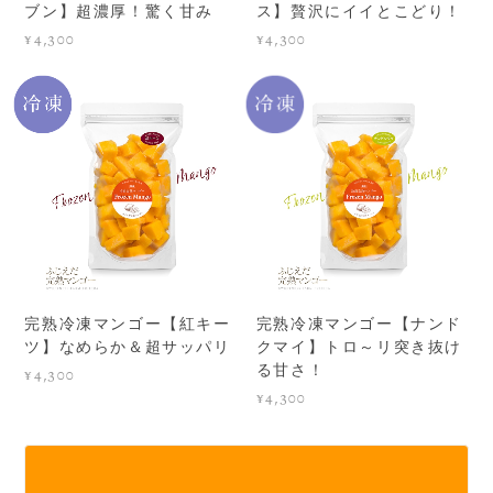
ブン】超濃厚！驚く甘み
ス】贅沢にイイとこどり！
¥4,300
¥4,300
完熟冷凍マンゴー【紅キー
完熟冷凍マンゴー【ナンド
ツ】なめらか＆超サッパリ
クマイ】トロ～リ突き抜け
る甘さ！
¥4,300
¥4,300