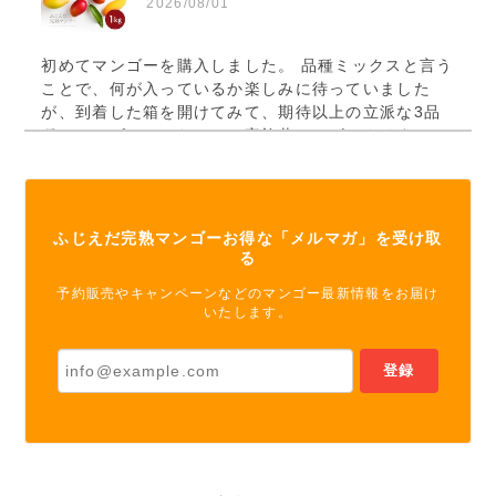
2026/08/01
初めてマンゴーを購入しました。 品種ミックスと言う
ことで、何が入っているか楽しみに待っていました
が、到着した箱を開けてみて、期待以上の立派な3品
種のマンゴーでしたので、家族共々、ビックリするや
ら、嬉しいやらで、とても楽しませていただきまし
た。 3品種全て食べましたが、それぞれ違った美味し
さで、味覚の方も満足でした。 今年は、そろそろ終わ
りの様ですので、来年を楽しみに待とうと思います。
ふじえだ完熟マンゴーお得な「メルマガ」を受け取
る
この度は、初めてのご利用に「ふじえだ完
予約販売やキャンペーンなどのマンゴー最新情報をお届け
熟マンゴー」をお選び下さり、誠にありが
いたします。
とうございました！今シーズンは“豊作た
わわ”にて初めてキロ単位販売が実現で
登録
き、ご購入くださった事とても嬉しく思い
ます。 品種別でのマンゴー食べ比べ、そ
れぞれの個性が楽しめますよね♪今年はも
う終盤ですが、できましたら晩生の雄【グ
リーンマンゴー キーツ】が登場しました