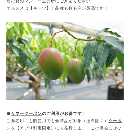
ぜひ夏のマンゴー直売所にご来園ください。
オススメは
【キーツ】
！品種も数も今が最高です！
※
サマークーポン
のご利用がお得です！
ご自宅用にも贈答用でも全商品が対象（送料除く）
クーポ
ンを【アプリ利用限定】にて発行
します、この機会にぜひ