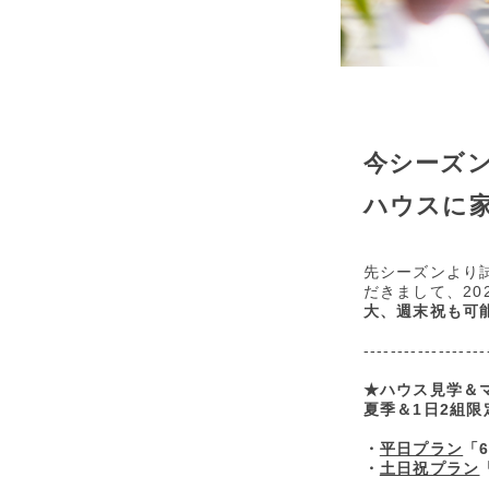
今シーズン
ハウスに
先シーズンより
だきまして、2
大、週末祝も可
------------------
★ハウス見学＆
夏季＆1日2組限定
・
平日プラン
「
・
土日祝プラン