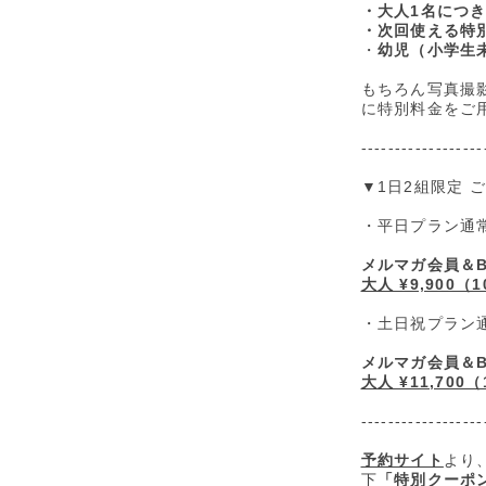
・大人1名につき
・次回使える特
・
幼児（小学生
もちろん写真撮影
に特別料金をご
------------------
▼1日2組限定 ご
・平日プラン通常料
メルマガ会員＆
大人 ¥9,900
・土日祝プラン通常
メルマガ会員＆
大人 ¥11,70
------------------
予約サイト
より
下
「特別クーポ