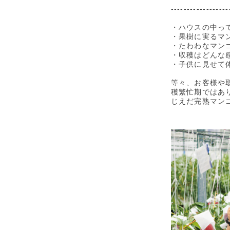
------------------
・ハウスの中っ
・果樹に実るマ
・たわわなマン
・収穫はどんな
・子供に見せて
等々、お客様や
穫繁忙期ではあ
じえだ完熟マン