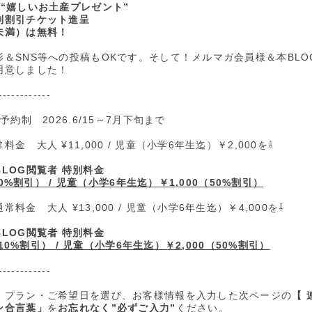
“嬉しいお土産プレゼント”
別割引チケット進呈
未満）は無料！
＆SNS等への投稿もOKです。そして！メルマガ会員様＆本BLO
用意しました！
------------
予約制 2026.6/15～7月下旬まで
金 大人 ¥11,000 / 児童（小学6年生迄）￥2,000を⇩
BLOG閲覧者 特別料金
（10%割引） / 児童（小学6年生迄）￥1,000（50%割引）
料金 大人 ¥13,000 / 児童（小学6年生迄）￥4,000を⇩
BLOG閲覧者 特別料金
0（10%割引） / 児童（小学6年生迄）￥2,000（50%割引）
------------
、プラン・ご希望日を選び、お客様情報を入力した次ページの
【 
ン合言葉」
を
お忘れなく”必ずご入力
”
ください。